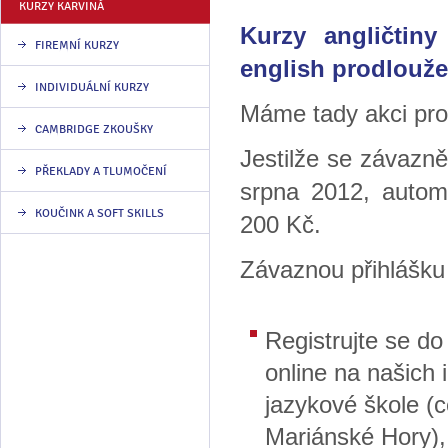
KURZY KARVINÁ
Kurzy angličtin
FIREMNÍ KURZY
english prodlouže
INDIVIDUÁLNÍ KURZY
Máme tady akci pro
CAMBRIDGE ZKOUŠKY
Jestilže se závazně
PŘEKLADY A TLUMOČENÍ
srpna 2012, autom
KOUČINK A SOFT SKILLS
200 Kč.
Závaznou přihlášk
Registrujte se d
online na našich
jazykové škole (c
Mariánské Hory),