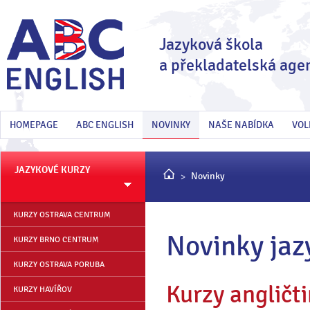
Jazyková škola
a překladatelská age
HOMEPAGE
ABC ENGLISH
NOVINKY
NAŠE NABÍDKA
VOL
JAZYKOVÉ KURZY
Novinky
KURZY OSTRAVA CENTRUM
Novinky jaz
KURZY BRNO CENTRUM
KURZY OSTRAVA PORUBA
Kurzy angličti
KURZY HAVÍŘOV