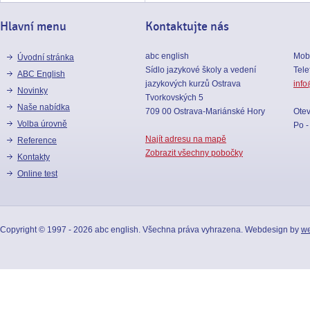
Hlavní menu
Kontaktujte nás
abc english
Mobi
Úvodní stránka
Sídlo jazykové školy a vedení
Tele
ABC English
jazykových kurzů Ostrava
info
Novinky
Tvorkovských 5
Naše nabídka
709 00 Ostrava-Mariánské Hory
Otev
Volba úrovně
Po -
Najít adresu na mapě
reference
Zobrazit všechny pobočky
kontakty
online test
Copyright © 1997 - 2026 abc english. Všechna práva vyhrazena. Webdesign by
we