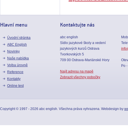
Hlavní menu
Kontaktujte nás
abc english
Mobi
Úvodní stránka
Sídlo jazykové školy a vedení
Tele
ABC English
jazykových kurzů Ostrava
info
Novinky
Tvorkovských 5
Naše nabídka
709 00 Ostrava-Mariánské Hory
Otev
Volba úrovně
Po -
Najít adresu na mapě
reference
Zobrazit všechny pobočky
kontakty
online test
Copyright © 1997 - 2026 abc english. Všechna práva vyhrazena. Webdesign by
we