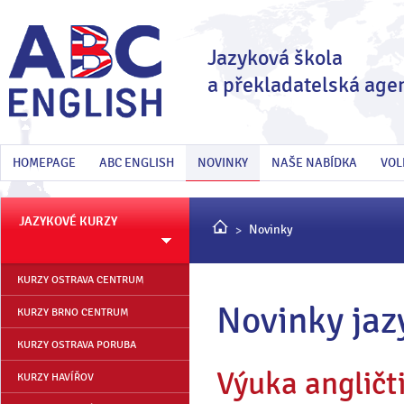
Jazyková škola
a překladatelská age
HOMEPAGE
ABC ENGLISH
NOVINKY
NAŠE NABÍDKA
VOL
JAZYKOVÉ KURZY
Novinky
KURZY OSTRAVA CENTRUM
Novinky jaz
KURZY BRNO CENTRUM
KURZY OSTRAVA PORUBA
Výuka angličt
KURZY HAVÍŘOV