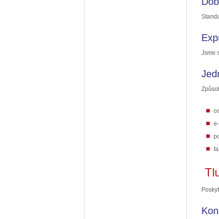
Dob
Standa
Exp
Jsme s
Jed
Způsob
o
e
p
f
Tl
Poskyt
Kon