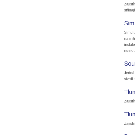
Zajist
střídaj
Sim
Simult
na mít
instal
nutno 
Sou
Jedná 
stvrdí
Tlu
Zajist
Tlu
Zajist