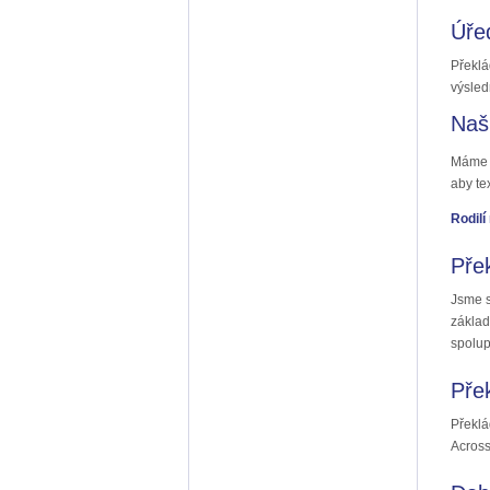
Úře
Překlá
výsled
Naši
Máme k
aby te
Rodilí
Pře
Jsme s
základ
spolup
Pře
Překlá
Across