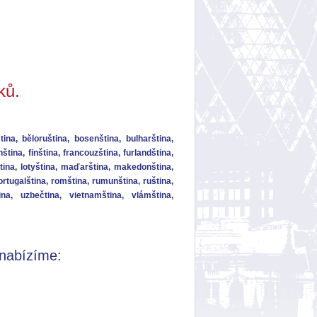
ků.
ina, běloruština, bosenština, bulharština,
ština, finština, francouzština, furlandština,
tevština, lotyština, maďarština, makedonština,
rtugalština, romština, rumunština, ruština,
tina, uzbečtina, vietnamština, vlámština,
 nabízíme: