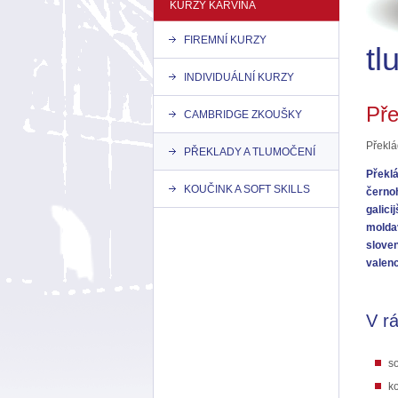
KURZY KARVINÁ
FIREMNÍ KURZY
INDIVIDUÁLNÍ KURZY
Pře
CAMBRIDGE ZKOUŠKY
Překl
PŘEKLADY A TLUMOČENÍ
Překlá
KOUČINK A SOFT SKILLS
černoh
galici
moldav
slove
valenc
V r
s
ko