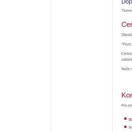
Dop
Tlumoč
Cen
Standa
*Pozn.
Cenovo
zakázk
Naše s
Kon
Pro ce
p
t