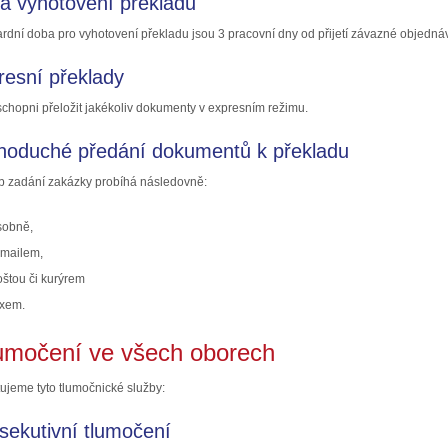
a vyhotovení překladů
rdní doba pro vyhotovení překladu jsou 3 pracovní dny od přijetí závazné objedná
resní překlady
chopni přeložit jakékoliv dokumenty v expresním režimu.
noduché předání dokumentů k překladu
 zadání zakázky probíhá následovně:
sobně,
-mailem,
oštou či kurýrem
axem.
umočení ve všech oborech
ujeme tyto tlumočnické služby:
sekutivní tlumočení