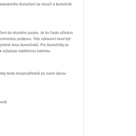
ekutivního tlumočení se mluvčí a tlumočník
očení do druhého jazyka. Je ho často užíváno
technickou podporu. Toto vybavení musí být
ejméně dvou tlumočníků. Pro tlumočníky je
zyk vyžaduje oddělenou kabinku.
., kdy tento bezprostředně po svém úkonu
ostí.