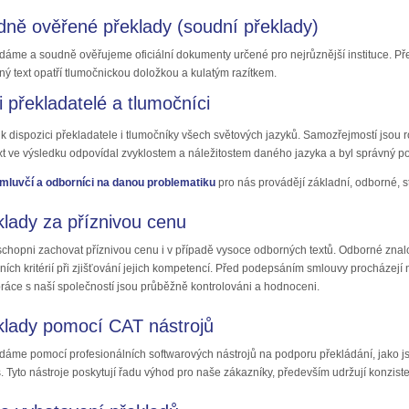
dně ověřené překlady (soudní překlady)
dáme a soudně ověřujeme oficiální dokumenty určené pro nejrůznější instituce. Přek
ný text opatří tlumočnickou doložkou a kulatým razítkem.
 překladatelé a tlumočníci
 dispozici překladatele i tlumočníky všech světových jazyků. Samozřejmostí jsou rod
xt ve výsledku odpovídal zvyklostem a náležitostem daného jazyka a byl správný po 
 mluvčí a odborníci na danou problematiku
pro nás provádějí základní, odborné, st
klady za příznivou cenu
chopni zachovat příznivou cenu i v případě vysoce odborných textů. Odborné znalo
ních kritérií při zjišťování jejich kompetencí. Před podepsáním smlouvy procháze
ráce s naší společností jsou průběžně kontrolováni a hodnoceni.
klady pomocí CAT nástrojů
dáme pomocí profesionálních softwarových nástrojů na podporu překládání, jako j
. Tyto nástroje poskytují řadu výhod pro naše zákazníky, především udržují konzisten