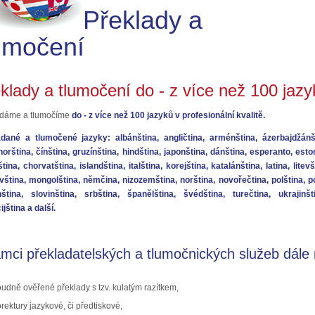
Překlady a
tlumočení
klady a tlumočení do - z více než 100 jazy
ádáme a tlumočíme
do - z více než 100 jazyků v profesionální kvalitě.
dané a tlumočené jazyky: albánština, angličtina, arménština, ázerbajdžánšt
orština, čínština, gruzínština, hindština, japonština, dánština, esperanto, eston
jština, chorvatština, islandština, italština, korejština, katalánština, latina, li
ština, mongolština, němčina, nizozemština, norština, novořečtina, polština, po
nština, slovinština, srbština, španělština, švédština, turečtina, ukrajinš
ijština a další.
ámci překladatelských a tlumočnických služeb dále
oudně ověřené překlady s tzv. kulatým razítkem,
rektury jazykové, či předtiskové,