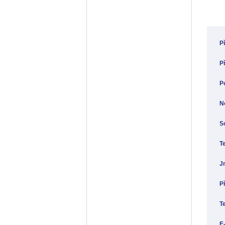
P
P
P
N
S
T
J
P
Te
E