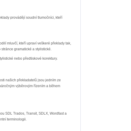
lady provádějí soudní tlumočníci, kteří
ilí mluvčí, kteří upraví veškeré překlady tak,
stránce gramatické a stylistické.
ylistické nebo předtiskové korektury.
sti našich překladatelů jsou jedním ze
jí náročným výběrovým řízením a během
sou SDL Trados, Transit, SDLX, Wordfast a
tní terminologii.