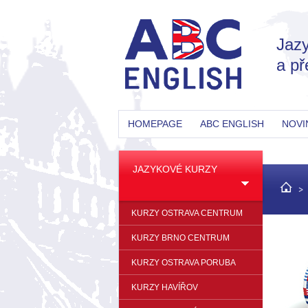
Jazy
a př
HOMEPAGE
ABC ENGLISH
NOVI
JAZYKOVÉ KURZY
KURZY OSTRAVA CENTRUM
KURZY BRNO CENTRUM
KURZY OSTRAVA PORUBA
KURZY HAVÍŘOV