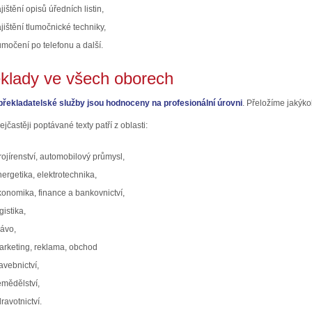
jištění opisů úředních listin,
jištění tlumočnické techniky,
lumočení po telefonu
a další.
klady ve všech oborech
řekladatelské služby jsou hodnoceny na profesionální úrovni
. Přeložíme jakýko
ejčastěji poptávané texty patří z oblasti:
rojírenství,
automobilový průmysl,
nergetika,
elektrotechnika,
konomika, finance a bankovnictví,
gistika,
rávo,
arketing, reklama, obchod
avebnictví,
emědělství,
ravotnictví.