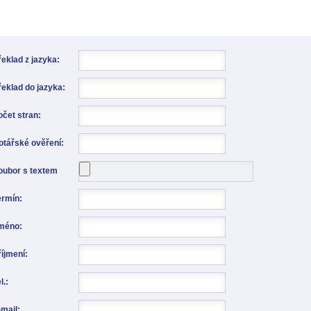
řeklad z jazyka:
řeklad do jazyka:
očet stran:
otářské ověření:
oubor s textem
ermín:
méno:
říjmení:
l.:
-mail: