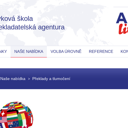
ková škola
ekladatelská agentura
NKY
NAŠE NABÍDKA
VOLBA ÚROVNĚ
REFERENCE
KO
Naše nabídka
Překlady a tlumočení