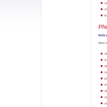
za
za
t
Pře
Naše p
Mezi n
st
e
e
lo
p
m
st
z
zd