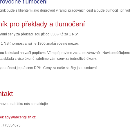
rovodné tlumočení
ník bude s klientem jako doprovod v rámci pracovních cest a bude tlumočit i při v
ík pro překlady a tlumočení
rdní ceny za překlad jsou již od 350,- Kč za 1 NS*.
 1 NS (normostrana) je 1800 znaků včetně mezer.
u kalkulaci na vaši poptávku Vám připravíme zcela nezávazně. Navíc neúčtujeme
a skládá z více úkonů, sdělíme vám ceny za jednotlivé úkony.
polečnost je plátcem DPH.
Ceny za naše služby jsou smluvní.
takt
novou nabídku nás kontaktujte:
reklady@abcenglish.cz
el. 775554673