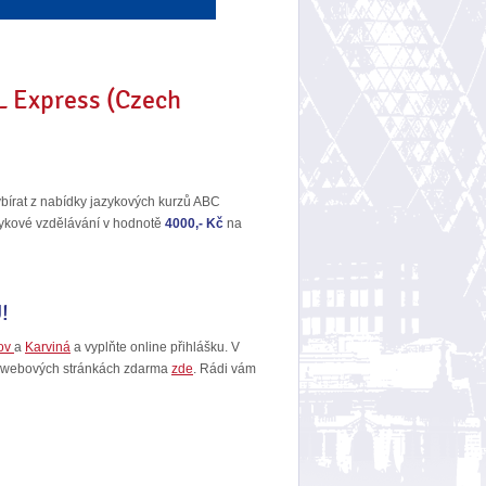
 Express (Czech
írat z nabídky jazykových kurzů ABC
zykové vzdělávání v hodnotě
4000,- Kč
na
ok
!
řov
a
Karviná
a vyplňte online přihlášku. V
ch webových stránkách zdarma
zde
. Rádi vám