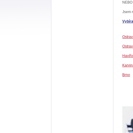
NEBO
Jsem r
Vybíra
Ostrav
Ostra
Havířo
Karvin
Brno