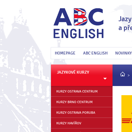
Jazy
a př
HOMEPAGE
ABC ENGLISH
NOVINKY
JAZYKOVÉ KURZY
KURZY OSTRAVA CENTRUM
KURZY BRNO CENTRUM
KURZY OSTRAVA PORUBA
KURZY HAVÍŘOV