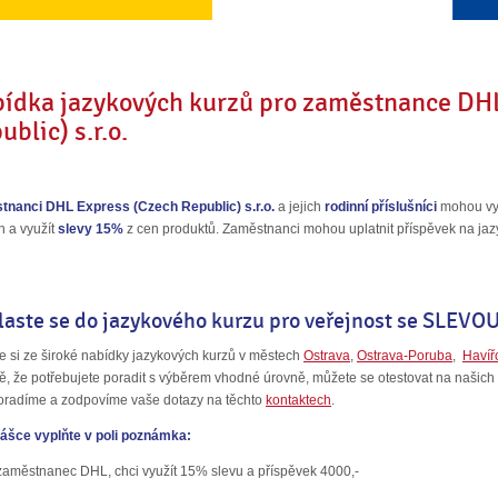
ídka jazykových kurzů pro zaměstnance
DHL
ublic) s.r.o.
tnanci
DHL Express (Czech Republic) s.r.o.
a jejich
rodinní příslušníci
mohou vyb
h a využít
slevy 15%
z cen produktů. Zaměstnanci mohou uplatnit příspěvek na ja
r
laste se do jazykového kurzu pro veřejnost se SLEVOU
e si ze široké nabídky jazykových kurzů v městech
Ostrava
,
Ostrava-Poruba
,
Haví
ě, že potřebujete poradit s výběrem vhodné úrovně, můžete se otestovat na naši
oradíme a zodpovíme vaše dotazy na těchto
kontaktech
.
lášce vyplňte v poli poznámka:
aměstnanec DHL, chci využít 15% slevu a příspěvek 4000,-