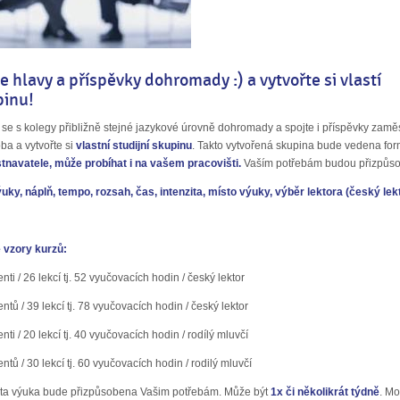
e hlavy a příspěvky dohromady :) a vytvořte si vlastí
skupinu!
 se s kolegy přibližně stejné jazykové úrovně dohromady a spojte i příspěvky zamě
ba a vytvořte si
vlastní studijní skupinu
. Takto vytvořená skupina bude vedena fo
navatele, může probíhat i na vašem pracovišti.
Vaším potřebám budou přizpůs
ýuky,
náplň, tempo, rozsah, čas, intenzita, místo výuky, výběr lektora (český lekt
 vzory kurzů:
nti / 26 lekcí tj. 52 vyučovacích hodin / český lektor
entů / 39 lekcí tj. 78 vyučovacích hodin / český lektor
nti / 20 lekcí tj. 40 vyučovacích hodin / rodílý mluvčí
ntů / 30 lekcí tj. 60 vyučovacích hodin / rodilý mluvčí
ita výuka bude přizpůsobena Vašim potřebám. Může být
1x či několikrát týdně
. Mo