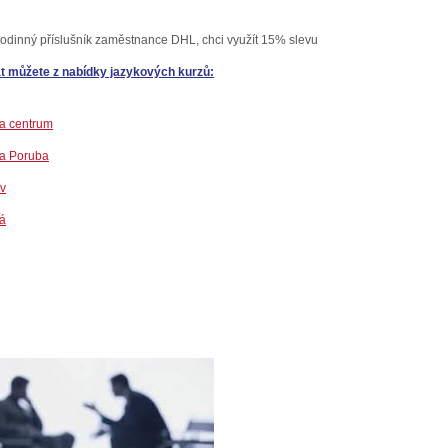
odinný příslušník zaměstnance DHL, chci využít 15% slevu
t můžete z nabídky jazykových kurzů:
a centrum
va Poruba
v
á