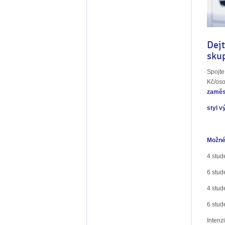
Dejt
Spojte
Kč/oso
zaměst
styl v
Možné
4 stude
6 stud
4 stude
6 stude
Intenz