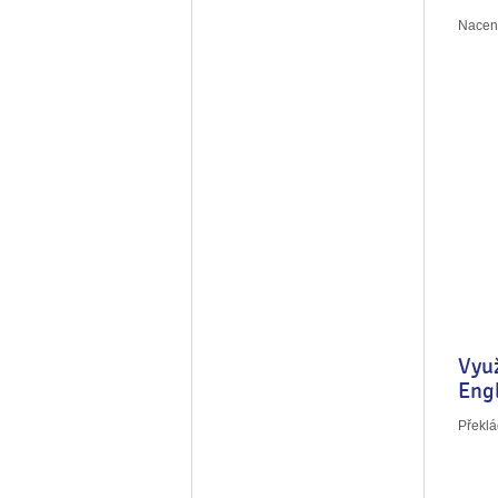
Naceně
Využ
Engl
Překl