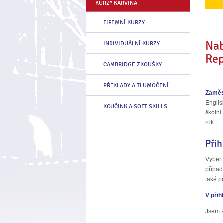
KURZY KARVINÁ
FIREMNÍ KURZY
Nab
INDIVIDUÁLNÍ KURZY
Rep
CAMBRIDGE ZKOUŠKY
PŘEKLADY A TLUMOČENÍ
Zaměs
Englis
KOUČINK A SOFT SKILLS
školní
Přih
Vybert
případ
také p
V přih
Jsem z