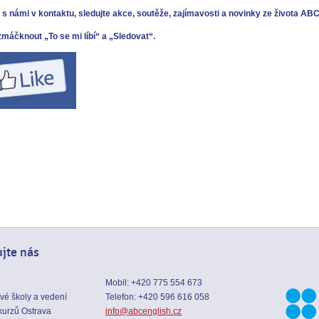
s námi v kontaktu, sledujte akce, soutěže, zajímavosti a novinky ze života ABC
zmáčknout „To se mi líbí“ a „Sledovat“.
jte nás
Mobil: +420 775 554 673
ové školy a vedení
Telefon: +420 596 616 058
kurzů Ostrava
info@abcenglish.cz