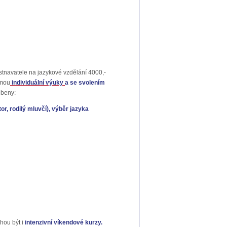
stnavatele na jazykové vzdělání 4000,-
rmou
individuální výuky
a se svolením
obeny:
or, rodilý mluvčí), výběr jazyka
hou být i
intenzivní víkendové kurzy.