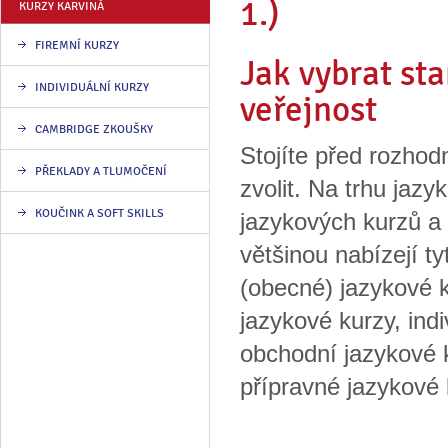
1.)
KURZY KARVINÁ
FIREMNÍ KURZY
Jak vybrat st
INDIVIDUÁLNÍ KURZY
veřejnost
CAMBRIDGE ZKOUŠKY
Stojíte před rozhodn
PŘEKLADY A TLUMOČENÍ
zvolit. Na trhu jaz
KOUČINK A SOFT SKILLS
jazykových kurzů a ř
většinou nabízejí ty
(obecné) jazykové 
jazykové kurzy, indi
obchodní jazykové 
přípravné jazykové 