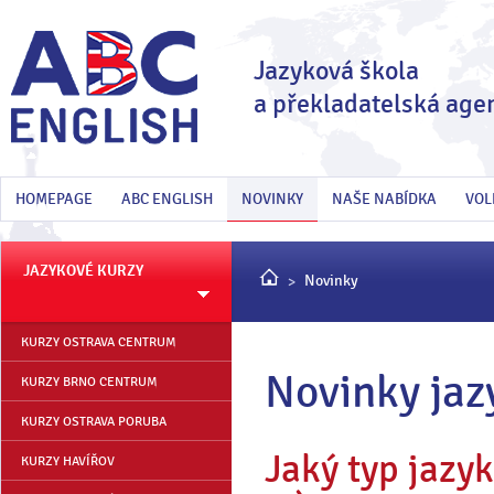
Jazyková škola
a překladatelská age
HOMEPAGE
ABC ENGLISH
NOVINKY
NAŠE NABÍDKA
VOL
JAZYKOVÉ KURZY
Novinky
KURZY OSTRAVA CENTRUM
Novinky jaz
KURZY BRNO CENTRUM
KURZY OSTRAVA PORUBA
Jaký typ jazy
KURZY HAVÍŘOV