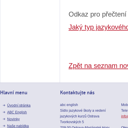
Odkaz pro přečtení
Jaký typ jazykového
Zpět na seznam no
Hlavní menu
Kontaktujte nás
abc english
Mobi
Úvodní stránka
Sídlo jazykové školy a vedení
Tele
ABC English
jazykových kurzů Ostrava
info
Novinky
Tvorkovských 5
Naše nabídka
709 00 Ostrava-Mariánské Hory
Otev