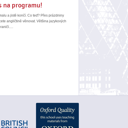
es na programu!
malu a jistě končí. Co teď? Přes prázdniny
hcete angličtině věnovat. Většina jazykových
ničí.....