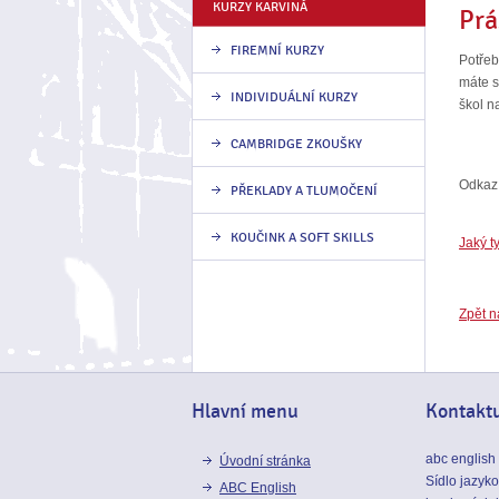
KURZY KARVINÁ
Prá
FIREMNÍ KURZY
Potřeb
máte s
INDIVIDUÁLNÍ KURZY
škol n
CAMBRIDGE ZKOUŠKY
Odkaz 
PŘEKLADY A TLUMOČENÍ
KOUČINK A SOFT SKILLS
Jaký t
Zpět 
Hlavní menu
Kontaktu
abc english
Úvodní stránka
Sídlo jazyk
ABC English