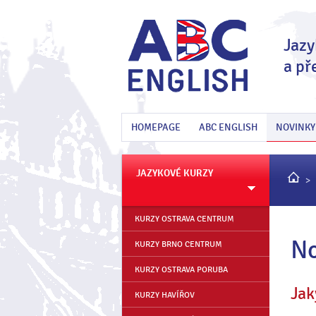
Jazy
a př
HOMEPAGE
ABC ENGLISH
NOVINKY
JAZYKOVÉ KURZY
KURZY OSTRAVA CENTRUM
No
KURZY BRNO CENTRUM
KURZY OSTRAVA PORUBA
Jak
KURZY HAVÍŘOV